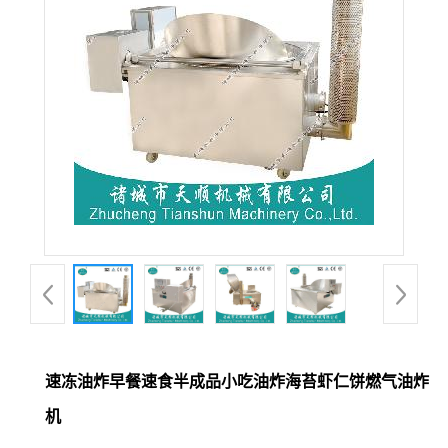
速冻油炸早餐速食半成品小吃油炸海苔虾仁饼燃气油炸
机