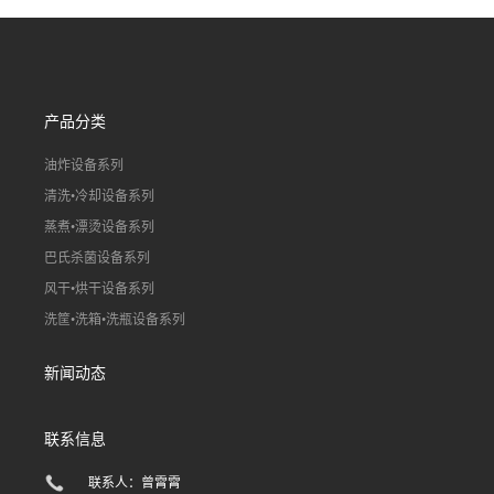
线）
线）
产品分类
油炸设备系列
清洗•冷却设备系列
蒸煮•漂烫设备系列
巴氏杀菌设备系列
风干•烘干设备系列
洗筐•洗箱•洗瓶设备系列
新闻动态
联系信息
联系人：曾霄霄