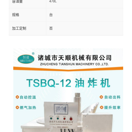
470L
容油量
规格
台
加工定制
否