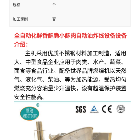
规格
台
加工定制
否
全自动化鲜香酥脆小酥肉自动油炸线设备
设备
介绍：
主
机采用优质不锈钢材料加工制造，
适
用
大、中型食品企业应用于肉类、水产、蔬菜、
面食等食品
行业。配备
世界品牌
燃烧机
以
天然
气、液化气、柴油
、
等
为加热能源，
受热
均
匀
燃烧充分
容油量少
升温快
，设有超温保护装置
安全性能高。