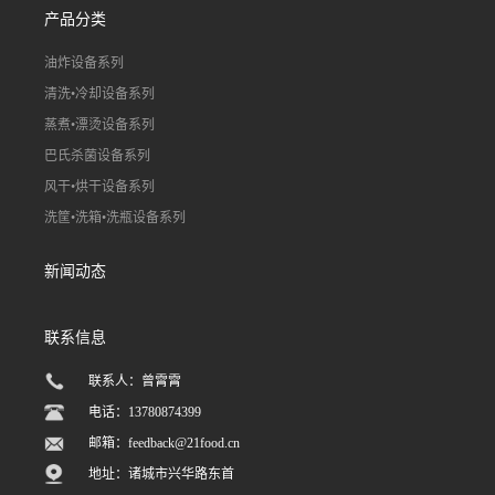
产品分类
油炸设备系列
清洗•冷却设备系列
蒸煮•漂烫设备系列
巴氏杀菌设备系列
风干•烘干设备系列
洗筐•洗箱•洗瓶设备系列
新闻动态
联系信息
联系人：曾霄霄
电话：13780874399
邮箱：
feedback@21food.cn
地址：诸城市兴华路东首