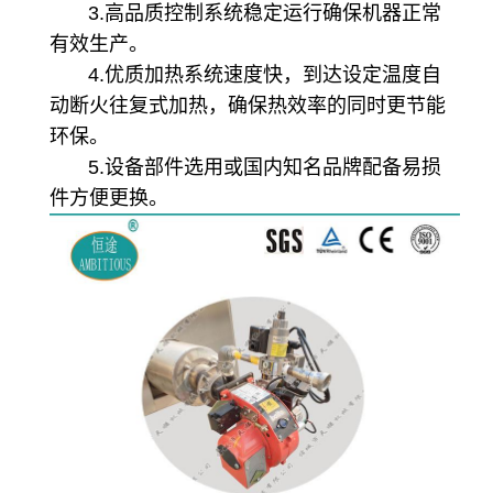
3.
高品质
控制
系统稳定运行确保
机器正常
有效
生产。
4.优质
加热系统速度快，到达设定温度自
动断
火
往复式
加热
，确保热效率的同时更节能
环保。
5.
设备
部件选用或国内知名品牌
配备
易损
件方便更换
。