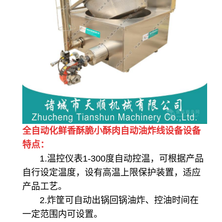
全自动化鲜香酥脆小酥肉自动油炸线设备
设备
特点：
1.温控仪表
1-300度
自动控温，
可根据产品
自行设定温度，
设
有
高温上限
保护装置
，适应
产品
工艺。
2.
炸筐可自动
出
锅
回锅
油炸、控油时间在
一定范围内可设置
。