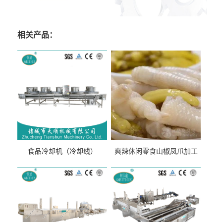
相关产品：
食品冷却机（冷却线）
爽辣休闲零食山椒凤爪加工
生产线（开袋即食泡脚鸡爪
流水线）