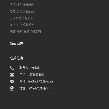
清洗•冷却设备系列
蒸煮•漂烫设备系列
巴氏杀菌设备系列
风干•烘干设备系列
洗筐•洗箱•洗瓶设备系列
新闻动态
联系信息
联系人：曾霄霄
电话：13780874399
邮箱：
feedback@21food.cn
地址：诸城市兴华路东首