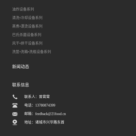
油炸设备系列
清洗•冷却设备系列
蒸煮•漂烫设备系列
巴氏杀菌设备系列
风干•烘干设备系列
洗筐•洗箱•洗瓶设备系列
新闻动态
联系信息
联系人：曾霄霄
电话：13780874399
邮箱：
feedback@21food.cn
地址：诸城市兴华路东首