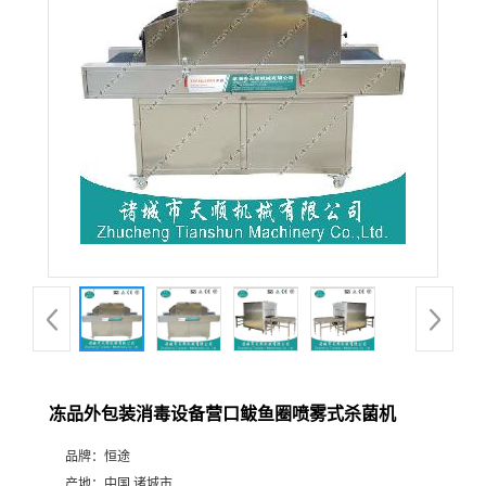
冻品外包装消毒设备营口鲅鱼圈喷雾式杀菌机
品牌：
恒途
产地：
中国 诸城市