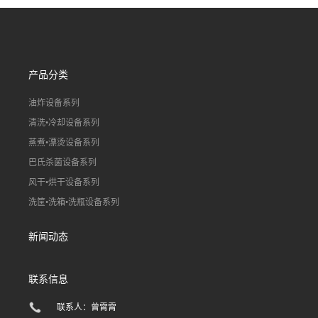
线）
线）
产品分类
油炸设备系列
清洗•冷却设备系列
蒸煮•漂烫设备系列
巴氏杀菌设备系列
风干•烘干设备系列
洗筐•洗箱•洗瓶设备系列
新闻动态
联系信息
联系人：曾霄霄