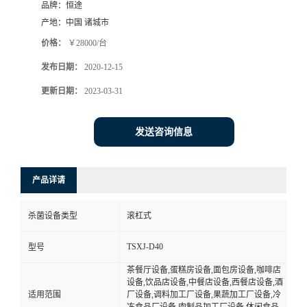
品牌：
恒途
产地：
中国 诸城市
价格：
￥28000/台
发布日期：
2020-12-15
更新日期：
2023-03-31
发送咨询信息
产品详请
杀菌设备类型
滚杠式
TSXJ-D40
型号
茶餐厅设备,蛋糕房设备,面包房设备,咖啡店
设备,饮品店设备,中餐店设备,西餐店设备,酒
适用范围
厂设备,调料加工厂设备,果蔬加工厂设备,冷
冻食品厂设备,肉制品加工厂设备,休闲食品