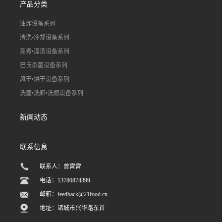
产品分类
油炸设备系列
清洗•冷却设备系列
蒸煮•漂烫设备系列
巴氏杀菌设备系列
风干•烘干设备系列
洗筐•洗箱•洗瓶设备系列
新闻动态
联系信息
联系人：曾霄霄
电话：13780874399
邮箱：
feedback@21food.cn
地址：诸城市兴华路东首