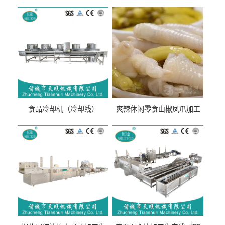
食品冷却机（冷却线）
爽辣休闲零食山椒凤爪加工
生产线（开袋即食泡脚鸡爪
流水线）