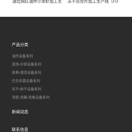
湖北网红油炸小龙虾加工生
冻干百合片加工生产线（FD
产线（虾稻虾油炸加工流水
真空冻干百合片加工流水
线）
线）
产品分类
油炸设备系列
清洗•冷却设备系列
蒸煮•漂烫设备系列
巴氏杀菌设备系列
风干•烘干设备系列
洗筐•洗箱•洗瓶设备系列
新闻动态
联系信息