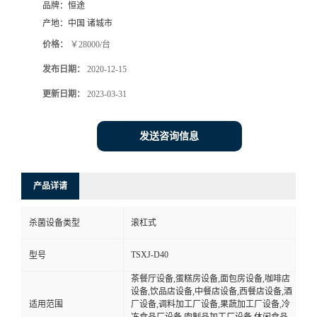
品牌：
恒途
产地：
中国 诸城市
价格：
￥28000/台
发布日期：
2020-12-15
更新日期：
2023-03-31
发送咨询信息
产品详请
杀菌设备类型
滚杠式
TSXJ-D40
型号
茶餐厅设备,蛋糕房设备,面包房设备,咖啡店
设备,饮品店设备,中餐店设备,西餐店设备,酒
适用范围
厂设备,调料加工厂设备,果蔬加工厂设备,冷
冻食品厂设备,肉制品加工厂设备,休闲食品