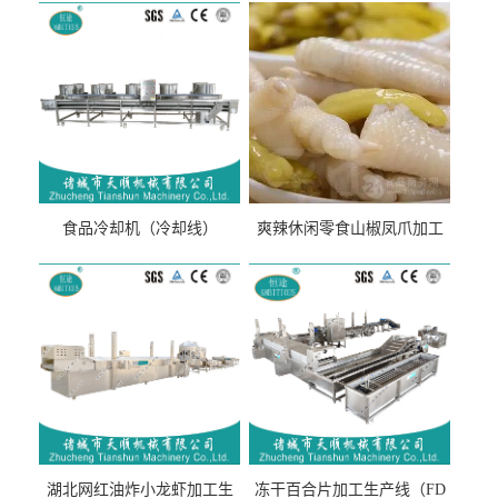
食品冷却机（冷却线）
爽辣休闲零食山椒凤爪加工
生产线（开袋即食泡脚鸡爪
流水线）
湖北网红油炸小龙虾加工生
冻干百合片加工生产线（FD