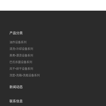
产线（虾稻虾油炸加工流水
真空冻干百合片加工流水
线）
线）
产品分类
油炸设备系列
清洗•冷却设备系列
蒸煮•漂烫设备系列
巴氏杀菌设备系列
风干•烘干设备系列
洗筐•洗箱•洗瓶设备系列
新闻动态
联系信息