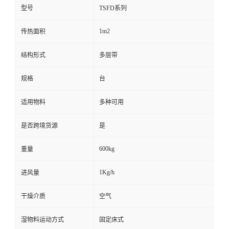
型号
TSFD系列
1m2
传热面积
结构形式
多层带
规格
台
适用物料
多种可用
是否跨境货源
是
600kg
重量
1Kg/h
进风量
干燥介质
空气
湿物料运动方式
固定床式