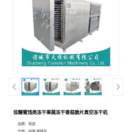
低糖蜜饯类冻干果蔬冻干香菇脆片真空冻干机
品牌：
恒途
产地：
中国 诸城市