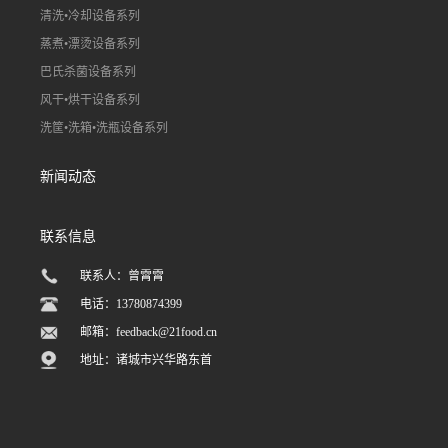
清洗•冷却设备系列
蒸煮•漂烫设备系列
巴氏杀菌设备系列
风干•烘干设备系列
洗筐•洗箱•洗瓶设备系列
新闻动态
联系信息
联系人：曾霄霄
电话：13780874399
邮箱：
feedback@21food.cn
地址：诸城市兴华路东首