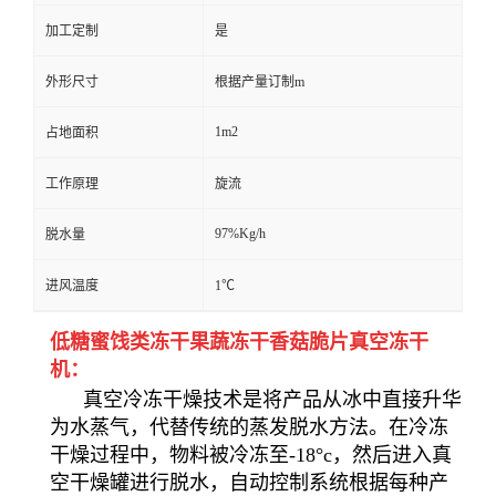
加工定制
是
外形尺寸
根据产量订制m
1m2
占地面积
工作原理
旋流
97%Kg/h
脱水量
进风温度
1℃
低糖蜜饯类冻干果蔬冻干香菇脆片真空冻干
机：
真空冷冻干燥技术是将产品从冰中直接升华
为水蒸气，代替传统的蒸发脱水方法。在冷冻
干燥过程中，物料被冷冻至-18°c，然后进入真
空干燥罐进行脱水，自动控制系统根据每种产