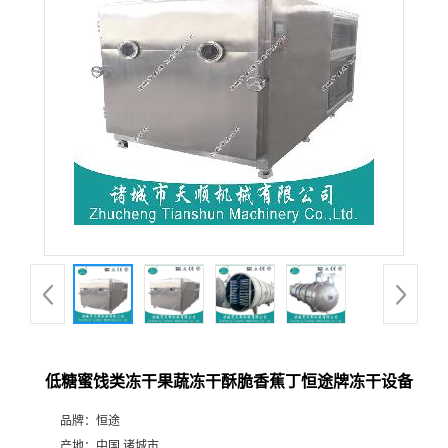
低糖蜜饯类冻干果蔬冻干酥脆香蕉丁恒途牌冻干设备
品牌：
恒途
产地：
中国 诸城市