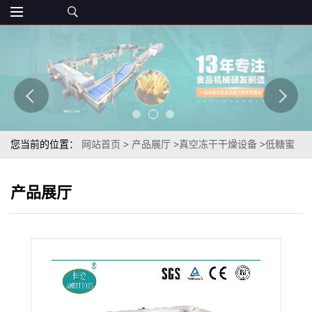
您当前的位置：
网站首页
>
产品展厅
>
真空冻干干燥设备
>
低糖蜜
饯类冻干果蔬冻干酥脆香蕉丁恒途牌冻干设备
产品展厅