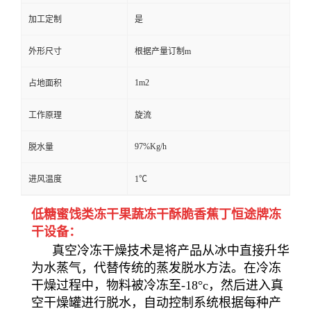
加工定制
是
外形尺寸
根据产量订制m
1m2
占地面积
工作原理
旋流
97%Kg/h
脱水量
进风温度
1℃
低糖蜜饯类冻干果蔬冻干酥脆香蕉丁恒途牌冻
干设备：
真空冷冻干燥技术是将产品从冰中直接升华
为水蒸气，代替传统的蒸发脱水方法。在冷冻
干燥过程中，物料被冷冻至-18°c，然后进入真
空干燥罐进行脱水，自动控制系统根据每种产