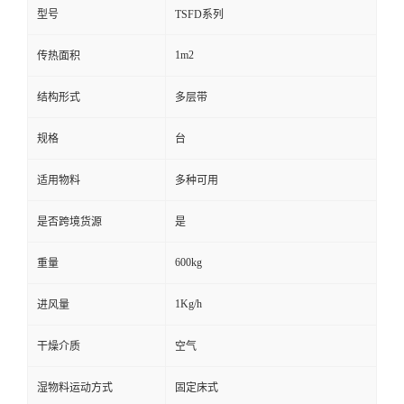
型号
TSFD系列
1m2
传热面积
结构形式
多层带
规格
台
适用物料
多种可用
是否跨境货源
是
600kg
重量
1Kg/h
进风量
干燥介质
空气
湿物料运动方式
固定床式