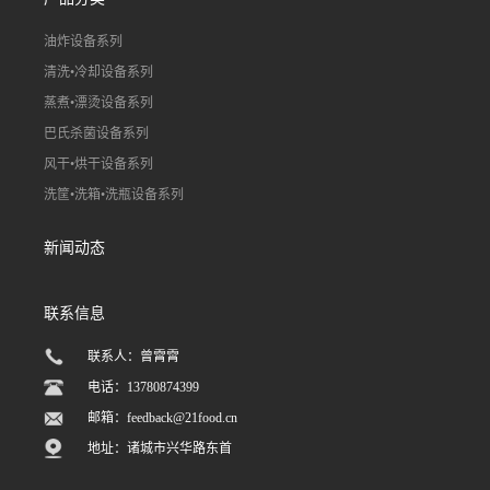
油炸设备系列
清洗•冷却设备系列
蒸煮•漂烫设备系列
巴氏杀菌设备系列
风干•烘干设备系列
洗筐•洗箱•洗瓶设备系列
新闻动态
联系信息
联系人：曾霄霄
电话：13780874399
邮箱：
feedback@21food.cn
地址：诸城市兴华路东首