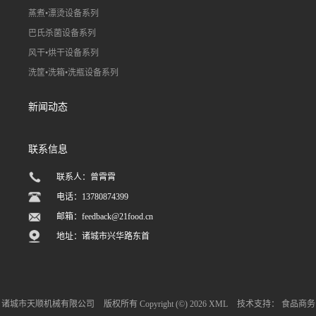
蒸煮•漂烫设备系列
巴氏杀菌设备系列
风干•烘干设备系列
洗筐•洗箱•洗瓶设备系列
新闻动态
联系信息
联系人：曾霄霄
电话：13780874399
邮箱：
feedback@21food.cn
地址：诸城市兴华路东首
诸城市天顺机械有限公司
版权所有 Copyright (©) 2026
XML
技术支持：
食品商务