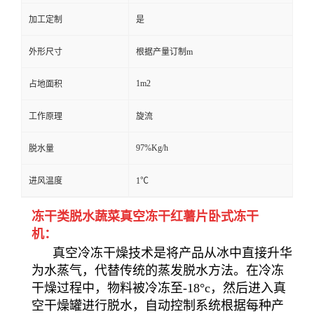
加工定制
是
外形尺寸
根据产量订制m
1m2
占地面积
工作原理
旋流
97%Kg/h
脱水量
进风温度
1℃
冻干类脱水蔬菜真空冻干红薯片卧式冻干
机：
真空冷冻干燥技术是将产品从冰中直接升华
为水蒸气，代替传统的蒸发脱水方法。在冷冻
干燥过程中，物料被冷冻至-18°c，然后进入真
空干燥罐进行脱水，自动控制系统根据每种产