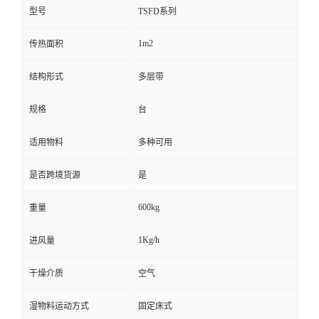
型号
TSFD系列
1m2
传热面积
结构形式
多层带
规格
台
适用物料
多种可用
是否跨境货源
是
600kg
重量
1Kg/h
进风量
干燥介质
空气
湿物料运动方式
固定床式