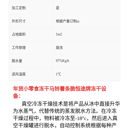
加工定制
是
外形尺寸
根据产量订制m
1m2
占地面积
工作原理
旋流
97%Kg/h
脱水量
进风温度
1℃
年货小零食冻干马铃薯条脆恒途牌冻干设
备：
真空冷冻干燥技术是将产品从冰中直接升华
为水蒸气，代替传统的蒸发脱水方法。在冷冻
干燥过程中，物料被冷冻至-18°c，然后进入真
空干燥罐进行脱水，自动控制系统根据每种产