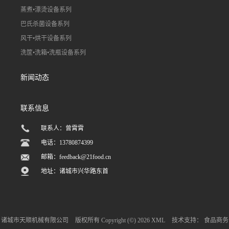
蒸煮•漂烫设备系列
巴氏杀菌设备系列
风干•烘干设备系列
洗筐•洗箱•洗瓶设备系列
新闻动态
联系信息
联系人：曾霄霄
电话：13780874399
邮箱：
feedback@21food.cn
地址：诸城市兴华路东首
诸城市天顺机械有限公司
版权所有 Copyright (©) 2026
XML
技术支持：
食品商务