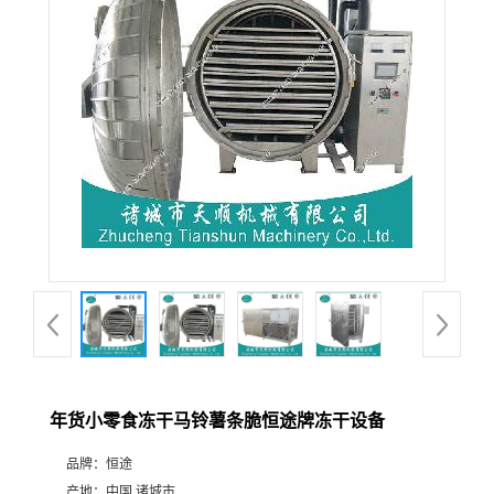
年货小零食冻干马铃薯条脆恒途牌冻干设备
品牌：
恒途
产地：
中国 诸城市