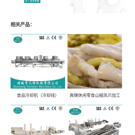
相关产品：
食品冷却机（冷却线）
爽辣休闲零食山椒凤爪加工
生产线（开袋即食泡脚鸡爪
流水线）