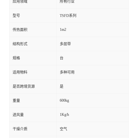
应用领域
所有行业
型号
TSFD系列
1m2
传热面积
结构形式
多层带
规格
台
适用物料
多种可用
是否跨境货源
是
600kg
重量
1Kg/h
进风量
干燥介质
空气