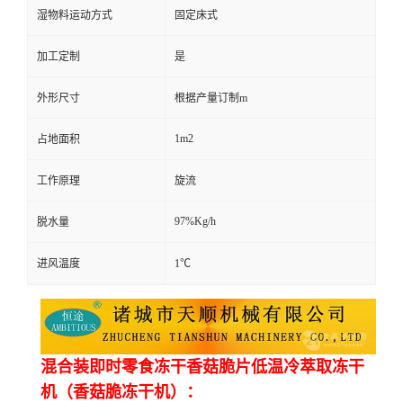
湿物料运动方式
固定床式
加工定制
是
外形尺寸
根据产量订制m
1m2
占地面积
工作原理
旋流
97%Kg/h
脱水量
进风温度
1℃
混合装即时零食冻干香菇脆片低温冷萃取冻干
机（香菇脆冻干机）：