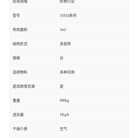
应用领域
所有行业
型号
TSFD系列
1m2
传热面积
结构形式
多层带
规格
台
适用物料
多种可用
是否跨境货源
是
600kg
重量
1Kg/h
进风量
干燥介质
空气