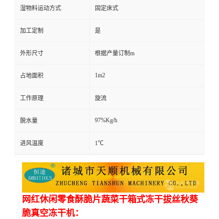
湿物料运动方式
固定床式
加工定制
是
外形尺寸
根据产量订制m
1m2
占地面积
工作原理
旋流
97%Kg/h
脱水量
进风温度
1℃
网红休闲零食酥脆片蔬菜干箱式冻干拔丝秋葵
脆真空冻干机：