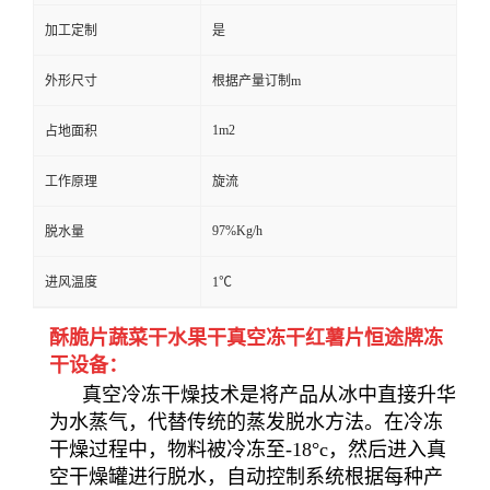
加工定制
是
外形尺寸
根据产量订制m
1m2
占地面积
工作原理
旋流
97%Kg/h
脱水量
进风温度
1℃
酥脆片蔬菜干水果干真空冻干红薯片恒途牌冻
干设备：
真空冷冻干燥技术是将产品从冰中直接升华
为水蒸气，代替传统的蒸发脱水方法。在冷冻
干燥过程中，物料被冷冻至-18°c，然后进入真
空干燥罐进行脱水，自动控制系统根据每种产