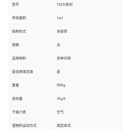
型号
TSFD系列
1m2
传热面积
结构形式
多层带
规格
台
适用物料
多种可用
是否跨境货源
是
600kg
重量
1Kg/h
进风量
干燥介质
空气
湿物料运动方式
固定床式