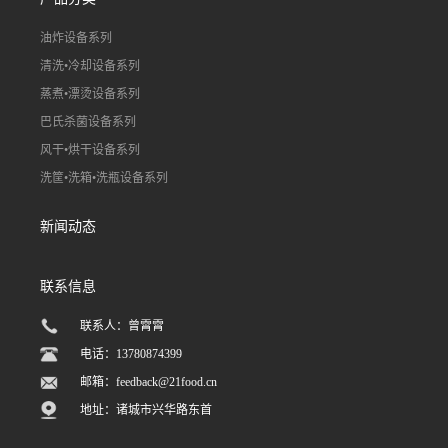
油炸设备系列
清洗•冷却设备系列
蒸煮•漂烫设备系列
巴氏杀菌设备系列
风干•烘干设备系列
洗筐•洗箱•洗瓶设备系列
新闻动态
联系信息
联系人：曾霄霄
电话：13780874399
邮箱：
feedback@21food.cn
地址：诸城市兴华路东首