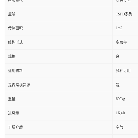
应用领域
所有行业
型号
TSFD系列
1m2
传热面积
结构形式
多层带
规格
台
适用物料
多种可用
是否跨境货源
是
600kg
重量
1Kg/h
进风量
干燥介质
空气