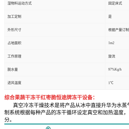
湿物料运动方式
固定床式
加工定制
是
外形尺寸
根据产量订制
1m2
占地面积
工作原理
旋流
97%Kg/h
脱水量
进风温度
1℃
综合果蔬干冻干红枣脆恒途牌冻干设备：
真空冷冻干燥技术是将产品从冰中直接升华为水蒸气
制系统根据每种产品的冻干循环设定真空和加热温度，
分。