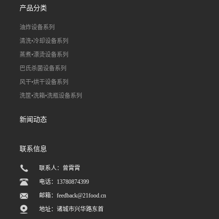
产品分类
油炸设备系列
清洗•冷却设备系列
蒸煮•漂烫设备系列
巴氏杀菌设备系列
风干•烘干设备系列
洗筐•洗箱•洗瓶设备系列
新闻动态
联系信息
联系人：曾霄霄
电话：13780874399
邮箱：
feedback@21food.cn
地址：诸城市兴华路东首