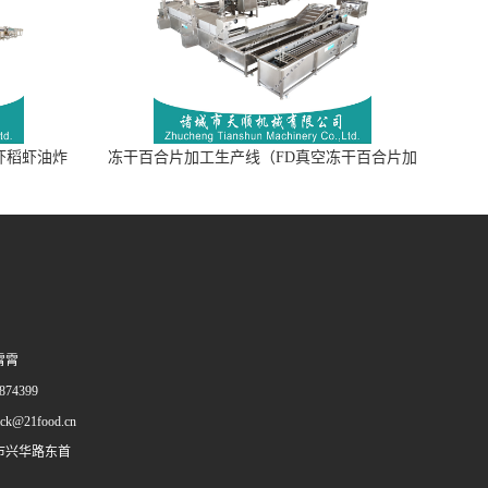
虾稻虾油炸
冻干百合片加工生产线（FD真空冻干百合片加
工流水线）
霄霄
74399
ack@21food.cn
市兴华路东首