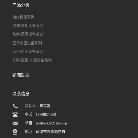
产品分类
油炸设备系列
清洗•冷却设备系列
蒸煮•漂烫设备系列
巴氏杀菌设备系列
风干•烘干设备系列
洗筐•洗箱•洗瓶设备系列
新闻动态
联系信息
联系人：曾霄霄
电话：13780874399
邮箱：
feedback@21food.cn
地址：诸城市兴华路东首