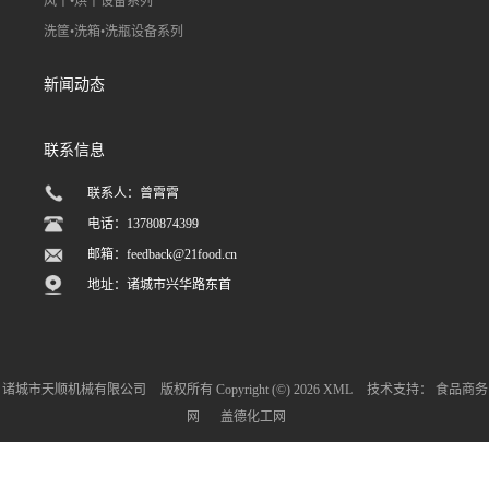
风干•烘干设备系列
洗筐•洗箱•洗瓶设备系列
新闻动态
联系信息
联系人：曾霄霄
电话：13780874399
邮箱：
feedback@21food.cn
地址：诸城市兴华路东首
诸城市天顺机械有限公司
版权所有 Copyright (©) 2026
XML
技术支持：
食品商务
网
盖德化工网