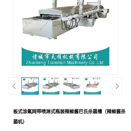
板式涂氟网带喷淋式瓶装辣椒酱巴氏杀菌槽（辣椒酱杀
菌机）