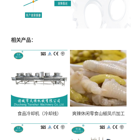
相关产品：
食品冷却机（冷却线）
爽辣休闲零食山椒凤爪加工
生产线（开袋即食泡脚鸡爪
流水线）