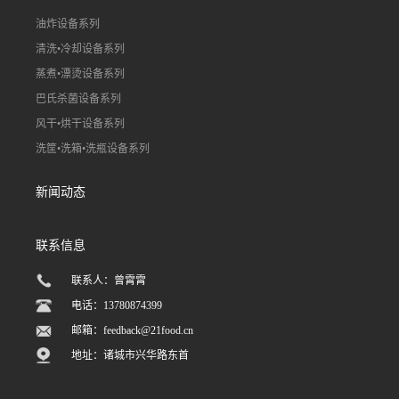
油炸设备系列
清洗•冷却设备系列
蒸煮•漂烫设备系列
巴氏杀菌设备系列
风干•烘干设备系列
洗筐•洗箱•洗瓶设备系列
新闻动态
联系信息
联系人：曾霄霄
电话：13780874399
邮箱：
feedback@21food.cn
地址：诸城市兴华路东首