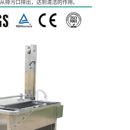
从排污口排出，达到
清洁
的
作用
。