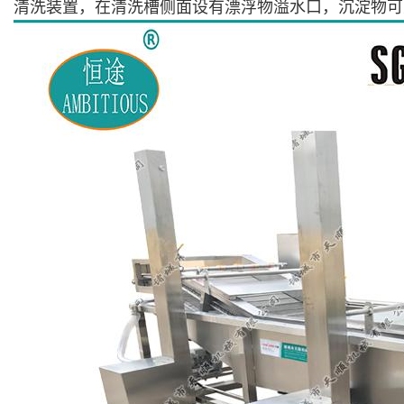
清洗
装置，
在
清
洗槽
侧面设
有漂浮物溢水口，沉淀物可