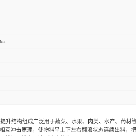
0cm
、提升结构组成广泛用于蔬菜、水果、肉类、水产、药材
相互冲击原理，
使
物料
呈
上下左右
翻滚状态
连续出料
，