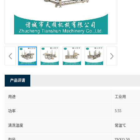
产品详请
用途
工业用
5.55
功率
清洗温度
常温℃
TSXQ-50