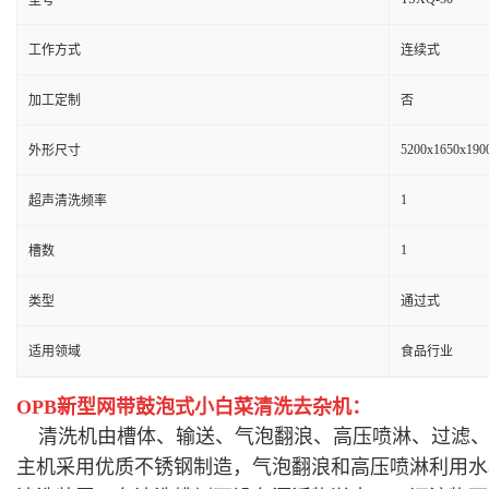
型号
工作方式
连续式
加工定制
否
5200x1650x190
外形尺寸
1
超声清洗频率
1
槽数
类型
通过式
适用领域
食品行业
OPB新型网带鼓泡式小白菜清洗去杂机：
清洗机由槽体、输送、气泡翻浪、高压喷淋、过滤
主
机采用
优质
不锈钢
制造
，
气泡翻浪和高压喷淋
利用水