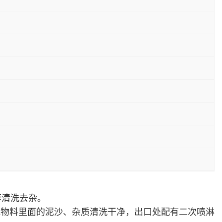
等清洗去杂。
把物料里面的泥沙、
杂质
清洗干净，出口处配有
二次
喷淋