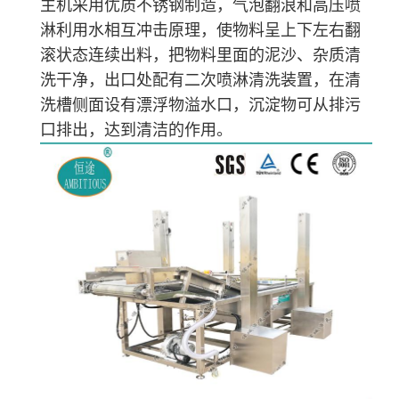
主
机采用
优质
不锈钢
制造
，
气泡翻浪和高压喷
淋
利用水相互冲击原理，
使
物料
呈
上下左右
翻
滚状态
连续出料
，
把物料里面的泥沙、
杂质
清
洗干净，出口处配有
二次
喷淋
清洗
装置，
在
清
洗槽
侧面设
有漂浮物溢水口，沉淀物可从排污
口排出，达到
清洁
的
作用
。