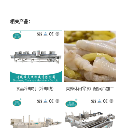
相关产品：
食品冷却机（冷却线）
爽辣休闲零食山椒凤爪加工
生产线（开袋即食泡脚鸡爪
流水线）