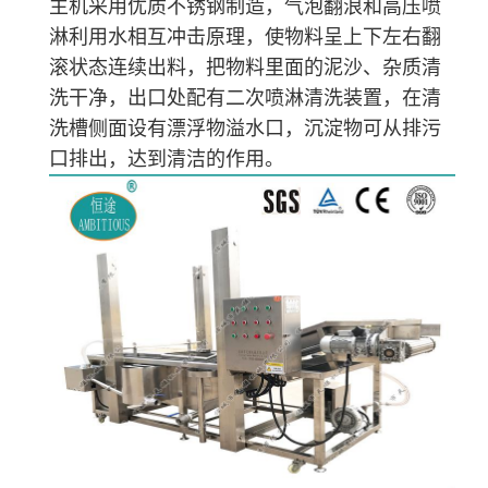
主
机采用
优质
不锈钢
制造
，
气泡翻浪和高压喷
淋
利用水相互冲击原理，
使
物料
呈
上下左右
翻
滚状态
连续出料
，
把物料里面的泥沙、
杂质
清
洗干净，出口处配有
二次
喷淋
清洗
装置，
在
清
洗槽
侧面设
有漂浮物溢水口，沉淀物可从排污
口排出，达到
清洁
的
作用
。