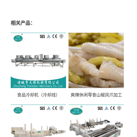
相关产品：
食品冷却机（冷却线）
爽辣休闲零食山椒凤爪加工
生产线（开袋即食泡脚鸡爪
流水线）