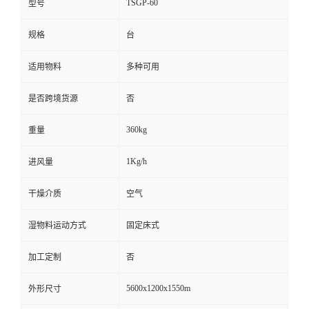
TSGP-60
型号
规格
台
适用物料
多种可用
是否跨境货源
否
360kg
重量
1Kg/h
进风量
干燥介质
空气
湿物料运动方式
固定床式
加工定制
否
5600x1200x1550m
外形尺寸