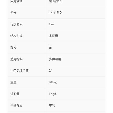
应用领域
所有行业
型号
TSFD系列
1m2
传热面积
结构形式
多层带
规格
台
适用物料
多种可用
是否跨境货源
是
600kg
重量
1Kg/h
进风量
干燥介质
空气