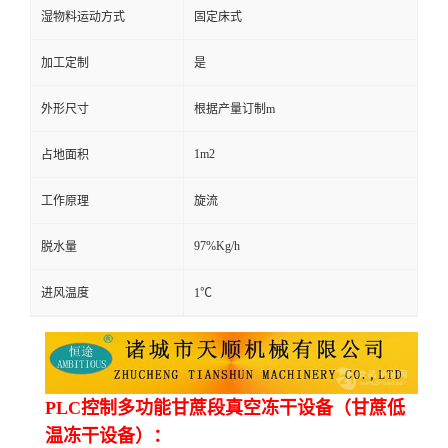
湿物料运动方式
固定床式
加工定制
是
外形尺寸
根据产量订制m
1m2
占地面积
工作原理
旋流
97%Kg/h
脱水量
进风温度
1℃
PLC控制多功能甘蔗段真空冻干设备（甘蔗低
温冻干设备）：