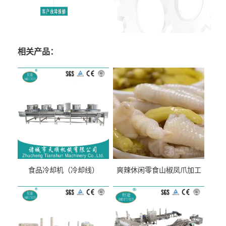
相关产品：
食品冷却机（冷却线）
爽辣休闲零食山椒凤爪加工
生产线（开袋即食泡脚鸡爪
流水线）