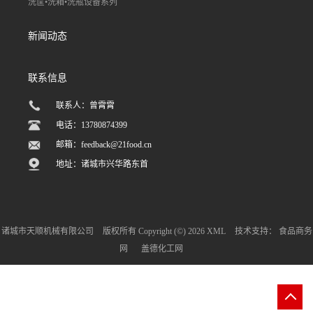
洗筐•洗箱•洗瓶设备系列
新闻动态
联系信息
联系人：曾霄霄
电话：13780874399
邮箱：
feedback@21food.cn
地址：诸城市兴华路东首
诸城市天顺机械有限公司
版权所有 Copyright (©) 2026
XML
技术支持：
食品商务
网
盖德化工网