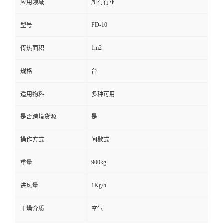
应用领域
所有行业
FD-10
型号
1m2
传热面积
规格
台
适用物料
多种可用
是否跨境货源
是
操作方式
间歇式
900kg
重量
1Kg/h
进风量
干燥介质
空气