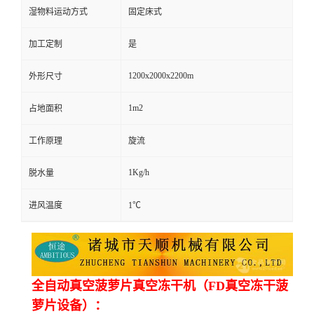
湿物料运动方式
固定床式
加工定制
是
1200x2000x2200m
外形尺寸
1m2
占地面积
工作原理
旋流
1Kg/h
脱水量
进风温度
1℃
全自动真空菠萝片真空冻干机（FD真空冻干菠
萝片设备）：