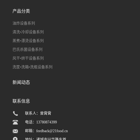
产品分类
油炸设备系列
清洗•冷却设备系列
蒸煮•漂烫设备系列
巴氏杀菌设备系列
风干•烘干设备系列
洗筐•洗箱•洗瓶设备系列
新闻动态
联系信息
联系人：曾霄霄
电话：13780874399
邮箱：
feedback@21food.cn
地址：诸城市兴华路东首