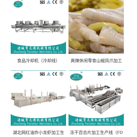
食品冷却机（冷却线）
爽辣休闲零食山椒凤爪加工
生产线（开袋即食泡脚鸡爪
流水线）
湖北网红油炸小龙虾加工生
冻干百合片加工生产线（FD