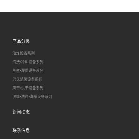
产线（虾稻虾油炸加工流水
真空冻干百合片加工流水
线）
线）
产品分类
油炸设备系列
清洗•冷却设备系列
蒸煮•漂烫设备系列
巴氏杀菌设备系列
风干•烘干设备系列
洗筐•洗箱•洗瓶设备系列
新闻动态
联系信息