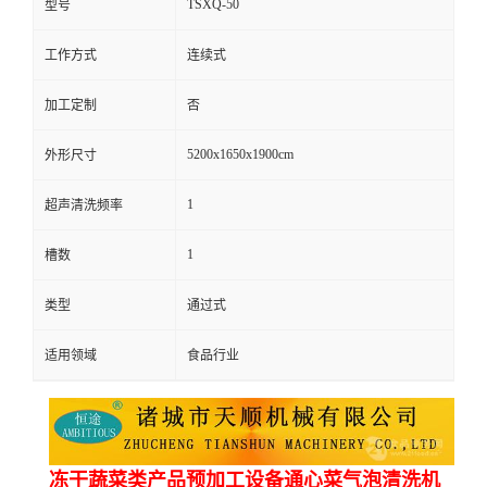
TSXQ-50
型号
工作方式
连续式
加工定制
否
5200x1650x1900cm
外形尺寸
1
超声清洗频率
1
槽数
类型
通过式
适用领域
食品行业
冻干蔬菜类产品预加工设备通心菜气泡清洗机