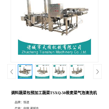
调料蔬菜包预加工蔬菜TSXQ-50莜麦菜气泡清洗机
品牌：
恒途
产地：
中国 诸城市