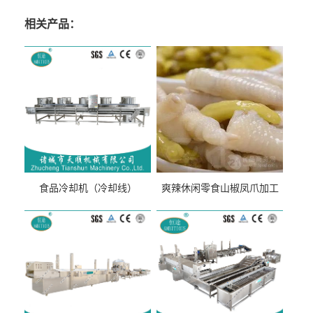
相关产品：
食品冷却机（冷却线）
爽辣休闲零食山椒凤爪加工
生产线（开袋即食泡脚鸡爪
流水线）