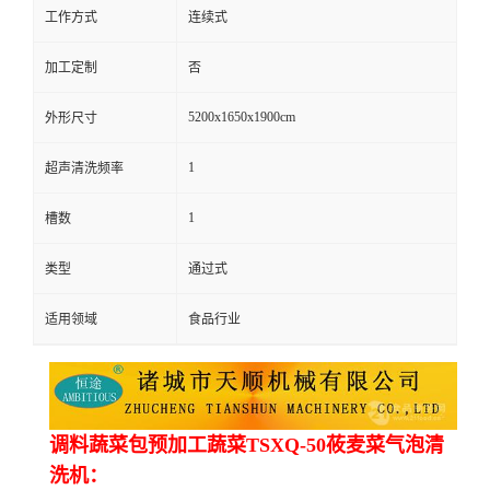
工作方式
连续式
加工定制
否
5200x1650x1900cm
外形尺寸
1
超声清洗频率
1
槽数
类型
通过式
适用领域
食品行业
调料蔬菜包预加工蔬菜TSXQ-50莜麦菜气泡清
洗机：