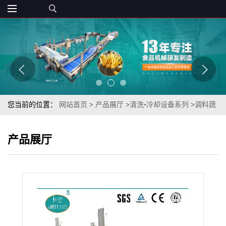
您当前的位置：
网站首页
>
产品展厅
>
清洗•冷却设备系列
>
调料蔬
菜包预加工蔬菜TSXQ-50莜麦菜气泡清洗机
产品展厅