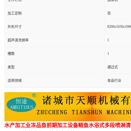
工作方式
连续式
加工定制
否
8200x1650x190
外形尺寸
1
超声清洗频率
1
槽数
类型
通过式
适用领域
食品行业
水产加工业冻品鱼前期加工设备鲢鱼水浴式多段喷淋清