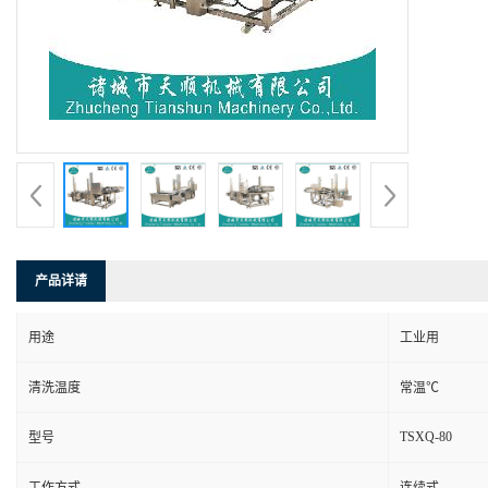
产品详请
用途
工业用
清洗温度
常温℃
TSXQ-80
型号