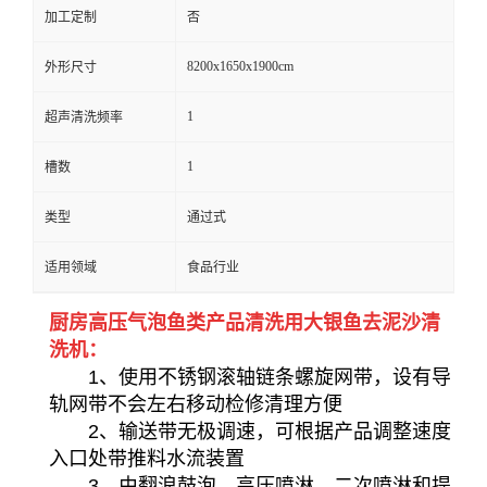
加工定制
否
8200x1650x1900cm
外形尺寸
1
超声清洗频率
1
槽数
类型
通过式
适用领域
食品行业
厨房高压气泡鱼类产品清洗用大银鱼去泥沙清
洗机：
1、使用不锈钢滚轴链条螺旋网带，设有导
轨网带不会左右移动检修清理方便
2、输送带无极调速，可根据产品调整速度
入口处带推料水流装置
3、由翻浪鼓泡、高压喷淋、二次喷淋和提