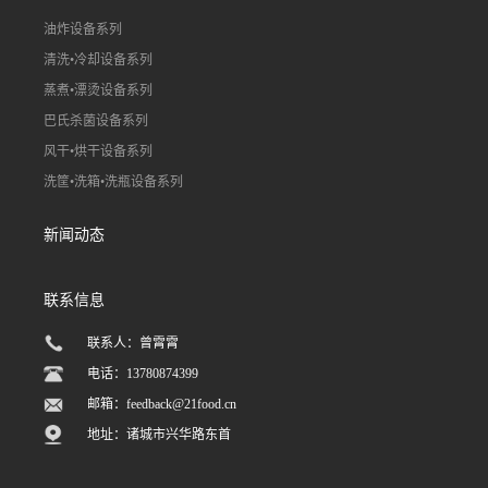
油炸设备系列
清洗•冷却设备系列
蒸煮•漂烫设备系列
巴氏杀菌设备系列
风干•烘干设备系列
洗筐•洗箱•洗瓶设备系列
新闻动态
联系信息
联系人：曾霄霄
电话：13780874399
邮箱：
feedback@21food.cn
地址：诸城市兴华路东首