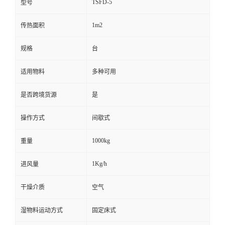
TSFD-5
型号
1m2
传热面积
规格
台
适用物料
多种可用
是否跨境货源
是
操作方式
间歇式
1000kg
重量
1Kg/h
进风量
干燥介质
空气
湿物料运动方式
固定床式