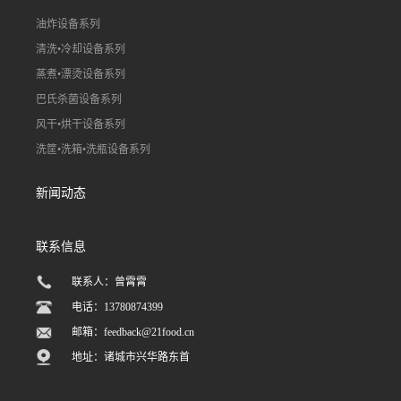
油炸设备系列
清洗•冷却设备系列
蒸煮•漂烫设备系列
巴氏杀菌设备系列
风干•烘干设备系列
洗筐•洗箱•洗瓶设备系列
新闻动态
联系信息
联系人：曾霄霄
电话：13780874399
邮箱：
feedback@21food.cn
地址：诸城市兴华路东首