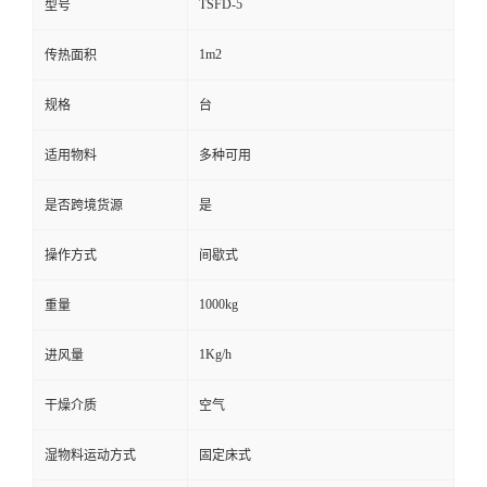
TSFD-5
型号
1m2
传热面积
规格
台
适用物料
多种可用
是否跨境货源
是
操作方式
间歇式
1000kg
重量
1Kg/h
进风量
干燥介质
空气
湿物料运动方式
固定床式