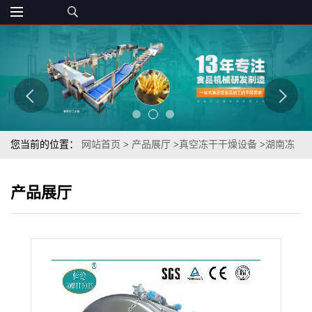
您当前的位置：
网站首页
>
产品展厅
>
真空冻干干燥设备
>
湖南冻
干脱水类产品TSFD-5芦笋片（竹笋脆）冷萃取干燥机
产品展厅