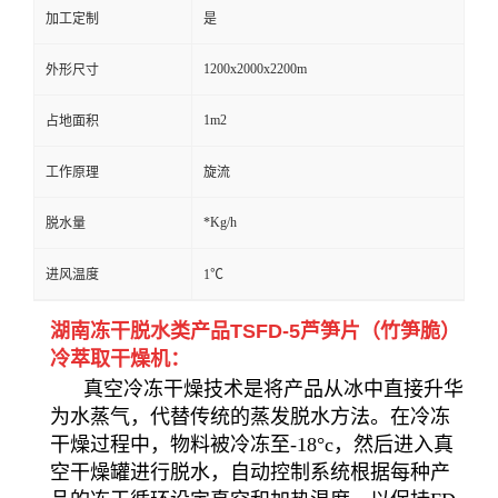
加工定制
是
1200x2000x2200m
外形尺寸
1m2
占地面积
工作原理
旋流
*Kg/h
脱水量
进风温度
1℃
湖南冻干脱水类产品TSFD-5芦笋片（竹笋脆）
冷萃取干燥机：
真空冷冻干燥技术是将产品从冰中直接升华
为水蒸气，代替传统的蒸发脱水方法。在冷冻
干燥过程中，物料被冷冻至-18°c，然后进入真
空干燥罐进行脱水，自动控制系统根据每种产