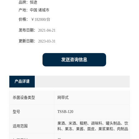
品牌：
恒途
产地：
中国 诸城市
价格：
￥182000/台
发布日期：
2021-04-21
更新日期：
2023-03-31
发送咨询信息
产品详请
杀菌设备类型
网带式
TSSB-120
型号
果酒、米酒、糍粑、调味料、罐头制品、饮
适用范围
料、果冻、果酱、面皮、果浆果粒、肉制品