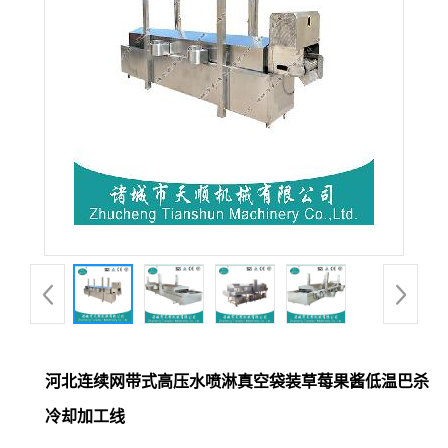
河北连续网带式高压水喷淋真空袋装草莓果酱低温巴杀
冷却加工线