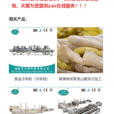
询，天顺为您提供24H在线服务！！！
相关产品：
食品冷却机（冷却线）
爽辣休闲零食山椒凤爪加工
生产线（开袋即食泡脚鸡爪
流水线）