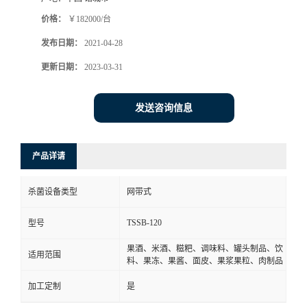
价格：
￥182000/台
发布日期：
2021-04-28
更新日期：
2023-03-31
发送咨询信息
产品详请
杀菌设备类型
网带式
TSSB-120
型号
果酒、米酒、糍粑、调味料、罐头制品、饮
适用范围
料、果冻、果酱、面皮、果浆果粒、肉制品
加工定制
是