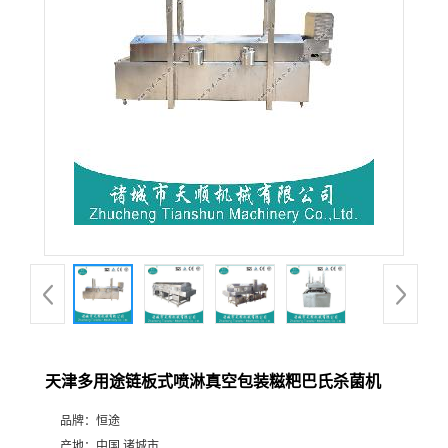
天津多用途链板式喷淋真空包装糍粑巴氏杀菌机
品牌：
恒途
产地：
中国 诸城市