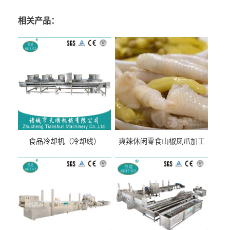
相关产品：
食品冷却机（冷却线）
爽辣休闲零食山椒凤爪加工
生产线（开袋即食泡脚鸡爪
流水线）