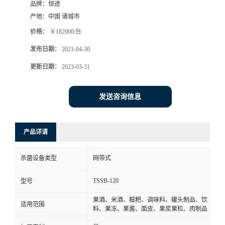
品牌：
恒途
产地：
中国 诸城市
价格：
￥182000/台
发布日期：
2021-04-30
更新日期：
2023-03-31
发送咨询信息
产品详请
杀菌设备类型
网带式
TSSB-120
型号
果酒、米酒、糍粑、调味料、罐头制品、饮
适用范围
料、果冻、果酱、面皮、果浆果粒、肉制品