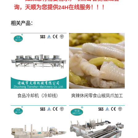
询，天顺为您提供24H在线服务！！！
相关产品：
食品冷却机（冷却线）
爽辣休闲零食山椒凤爪加工
生产线（开袋即食泡脚鸡爪
流水线）