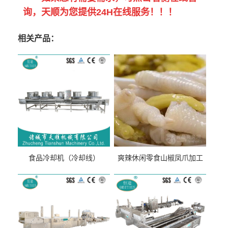
询，天顺为您提供24H在线服务！！！
相关产品：
食品冷却机（冷却线）
爽辣休闲零食山椒凤爪加工
生产线（开袋即食泡脚鸡爪
流水线）