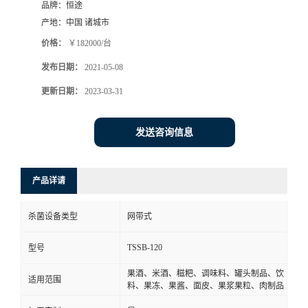
品牌：
恒途
产地：
中国 诸城市
价格：
￥182000/台
发布日期：
2021-05-08
更新日期：
2023-03-31
发送咨询信息
产品详请
杀菌设备类型
网带式
TSSB-120
型号
果酒、米酒、糍粑、调味料、罐头制品、饮
适用范围
料、果冻、果酱、面皮、果浆果粒、肉制品