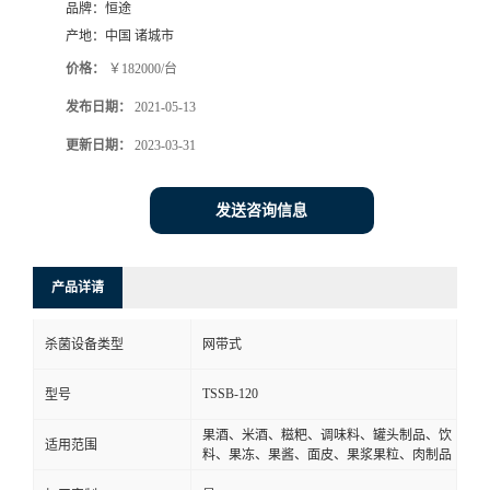
品牌：
恒途
产地：
中国 诸城市
价格：
￥182000/台
发布日期：
2021-05-13
更新日期：
2023-03-31
发送咨询信息
产品详请
杀菌设备类型
网带式
TSSB-120
型号
果酒、米酒、糍粑、调味料、罐头制品、饮
适用范围
料、果冻、果酱、面皮、果浆果粒、肉制品