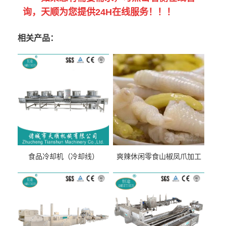
询，天顺为您提供24H在线服务！！！
相关产品：
食品冷却机（冷却线）
爽辣休闲零食山椒凤爪加工
生产线（开袋即食泡脚鸡爪
流水线）